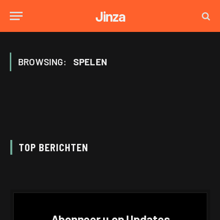
Jinza
BROWSING:
SPELEN
TOP BERICHTEN
Abonneer u op Updates